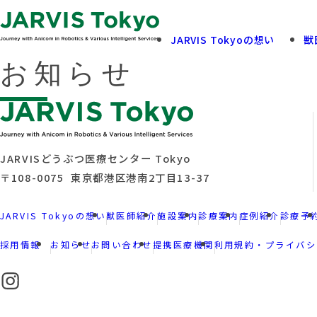
JARVIS Tokyoの想い
獣
お知らせ
飼い主さまへ
診療案内
View More
View More
JARVISどうぶつ医療センター Tokyo
〒108-0075 東京都港区港南2丁目13-37
JARVIS Tokyoの想い
獣医師紹介
施設案内
診療案内
症例紹介
診療予
採用情報
お知らせ
お問い合わせ
提携医療機関
利用規約・プライバシ