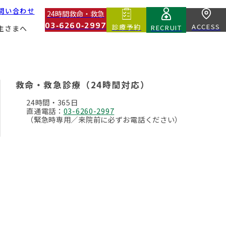
問い合わせ
24時間救命・救急
03‑6260‑2997
ACCESS
診療予約
RECRUIT
主さまへ
Core Divisions
Second Opinion
基幹部門
セカンドオピニオン
救命・救急診療（24時間対応）
Education And Technical Divisions
About Blood Donors
24時間・365日
教育・技術部門
献血ドナーについて
直通電話：
03-6260-2997
（緊急時専用／来院前に必ずお電話ください）