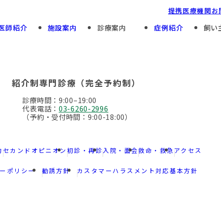
提携医療機関
お
医師紹介
施設案内
診療案内
症例紹介
飼い
Preventive Care
For First And Repeat Patients
予防診療
初診・再診
紹介制専門診療（完全予約制）
Specialty Divisions
Hospitalization
診療時間：9:00–19:00
専門診療部門
入院・面会について
代表電話：
03-6260-2996
（予約・受付時間：9:00-18:00）
約
セカンドオピニオン
初診・再診
入院・面会
救命・救急
アクセス
ーポリシー
勧誘方針
カスタマーハラスメント対応基本方針