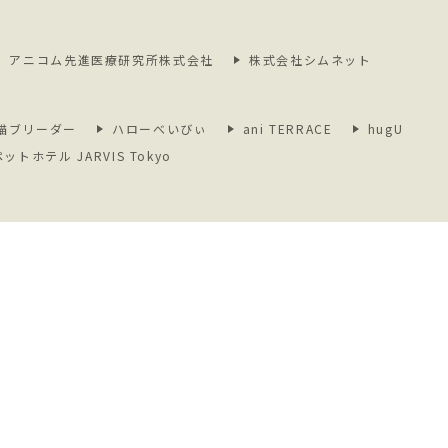
アニコム先進医療研究所株式会社
株式会社シムネット
猫ブリーダー
ハローべいびぃ
ani TERRACE
hugU
ペットホテル JARVIS Tokyo