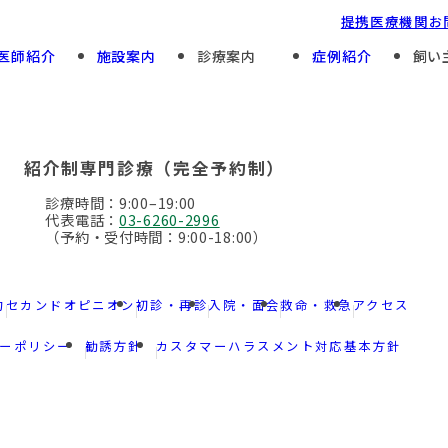
提携医療機関
お
医師紹介
施設案内
診療案内
症例紹介
飼い
Preventive Care
For First And Repeat Patients
予防診療
初診・再診
紹介制専門診療（完全予約制）
Specialty Divisions
Hospitalization
診療時間：9:00–19:00
専門診療部門
入院・面会について
代表電話：
03-6260-2996
（予約・受付時間：9:00-18:00）
約
セカンドオピニオン
初診・再診
入院・面会
救命・救急
アクセス
ーポリシー
勧誘方針
カスタマーハラスメント対応基本方針