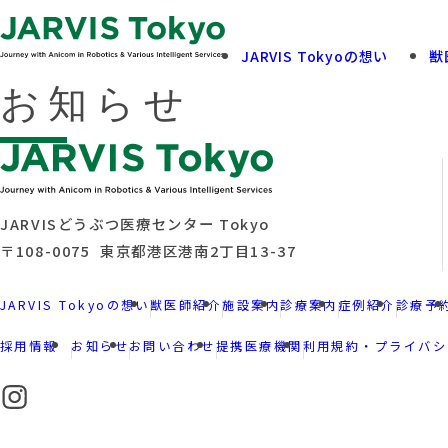
JARVIS Tokyoの想い
獣
お知らせ
飼い主さまへ
診療案内
View More
View More
JARVISどうぶつ医療センター Tokyo
〒108-0075 東京都港区港南2丁目13-37
JARVIS Tokyoの想い
獣医師紹介
施設案内
診療案内
症例紹介
診療予
採用情報
お知らせ
お問い合わせ
提携医療機関
利用規約・プライバシ