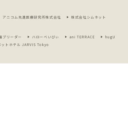
アニコム先進医療研究所株式会社
株式会社シムネット
猫ブリーダー
ハローべいびぃ
ani TERRACE
hugU
ペットホテル JARVIS Tokyo