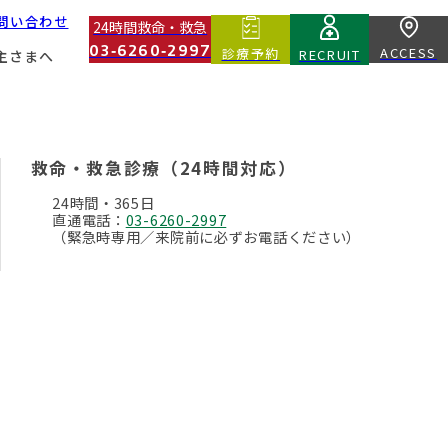
問い合わせ
24時間救命・救急
03‑6260‑2997
ACCESS
診療予約
RECRUIT
主さまへ
Core Divisions
Second Opinion
基幹部門
セカンドオピニオン
救命・救急診療（24時間対応）
Education And Technical Divisions
About Blood Donors
24時間・365日
教育・技術部門
献血ドナーについて
直通電話：
03-6260-2997
（緊急時専用／来院前に必ずお電話ください）