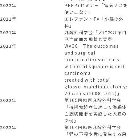
2022年
PEEPYセミナー「電気メスを
使いこなす」
2021年
エレファントTV「小腸の外
科」
2021年
麻酔外科学会「犬における自
己血輸血の現状と実際」
2023年
WVCC「The outcomes
and surgical
complications of cats
with oral squamous cell
carcinoma
treated with total
glosso-mandibulectomy:
20 cases (2008-2022)」
2022年
第105回獣医麻酔外科学会
「持続勃起症に対して海綿体
白膜切開術を実施した犬猫の
２例」
2022年
第104回獣医麻酔外科学会
「猫の下顎や舌に発生する扁