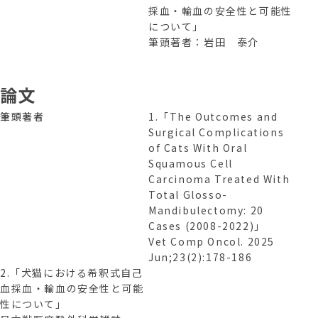
採血・輸血の安全性と可能性
について」
筆頭著者：岩田 泰介
論文
アクセス ACCESS
筆頭著者
1.「The Outcomes and
Surgical Complications
of Cats With Oral
採用情報 RECRUIT
Squamous Cell
Carcinoma Treated With
Total Glosso-
実習・見学応募 (学生向け)
Mandibulectomy: 20
実習・見学応募 (中途向け)
Cases (2008-2022)」
Vet Comp Oncol. 2025
Jun;23(2):178-186
利用規約・プライバシーポリシー
2.「犬猫における希釈式自己
勧誘方針
血採血・輸血の安全性と可能
性について」