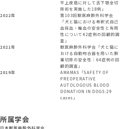
平上皮癌に対して舌下顎全切
除術を実施した18例」
2022年
第103回獣医麻酔外科学会
「犬と猫における希釈式自己
血採血・輸血の安全性と有用
性について42症例の回顧的調
査」
2021年
獣医麻酔外科学会「犬と猫に
おける自動吻合器を用いた肺
葉切除の安全性：64症例の回
顧的調査」
2019年
AMAMAS「SAFETY OF
PREOPERATIVE
AUTOLOGOUS BLOOD
DONATION IN DOGS:29
cases」
所属学会
日本獣医麻酔外科学会