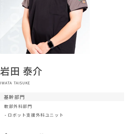
岩田 泰介
IWATA TAISUKE
基幹部門
軟部外科部門
ロボット支援外科ユニット