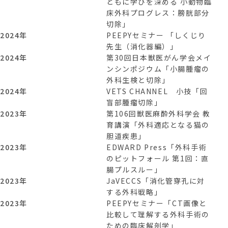
ともに学びを深める 小動物臨
床外科プログレス：膀胱部分
切除」
2024年
PEEPYセミナー 「しくじり
先生（消化器編）」
2024年
第30回日本獣医がん学会メイ
ンシンポジウム「小腸腫瘤の
外科生検と切除」
2024年
VETS CHANNEL 小技「回
盲部腫瘤切除」
2023年
第106回獣医麻酔外科学会 教
育講演「外科適応となる猫の
胆道疾患」
2023年
EDWARD Press「外科手術
のピットフォール 第1回：直
腸プルスルー」
2023年
JaVECCS「消化管穿孔に対
する外科戦略」
2023年
PEEPYセミナー「CT画像と
比較して理解する外科手術の
ための臨床解剖学」