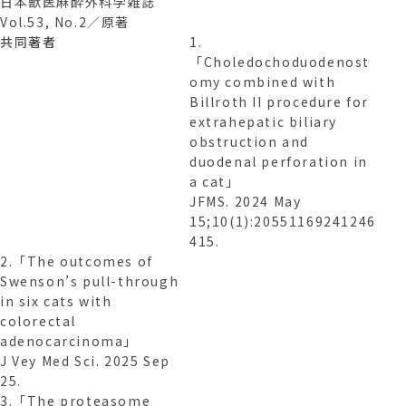
日本獣医麻酔外科学雑誌
Vol.53, No.2／原著
共同著者
1.
「Choledochoduodenost
omy combined with
Billroth II procedure for
extrahepatic biliary
obstruction and
duodenal perforation in
a cat」
JFMS. 2024 May
15;10(1):20551169241246
415.
2.「The outcomes of
Swenson’s pull-through
in six cats with
colorectal
adenocarcinoma」
J Vey Med Sci. 2025 Sep
25.
3.「The proteasome