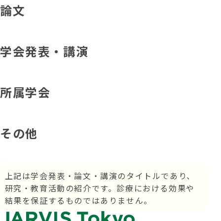
論文
学会発表・講演
アクセス ACCESS
所属学会
採用情報 RECRUIT
その他
実習・見学応募 (学生向け)
実習・見学応募 (中途向け)
上記は学会発表・論文・講演のタイトルであり、
利用規約・プライバシーポリシー
研究・教育活動の紹介です。
診療における効果や
勧誘方針
結果を保証するものではありません。