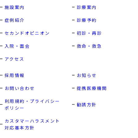
施設案内
診療案内
症例紹介
診療予約
セカンドオピニオン
初診・再診
入院・面会
救命・救急
アクセス ACCESS
アクセス
採用情報 RECRUIT
採用情報
お知らせ
実習・見学応募 (学生向け)
お問い合わせ
提携医療機関
実習・見学応募 (中途向け)
利用規約・プライバシー
勧誘方針
ポリシー
利用規約・プライバシーポリシー
カスタマーハラスメント
勧誘方針
対応基本方針