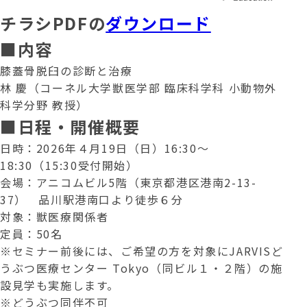
チラシPDFの
ダウンロード
■内容
膝蓋骨脱臼の診断と治療
林 慶（コーネル大学獣医学部 臨床科学科 小動物外
科学分野 教授）
アクセス ACCESS
■日程・開催概要
日時：2026年４月19日（日）16:30～
採用情報 RECRUIT
18:30（15:30受付開始）
会場：アニコムビル5階（東京都港区港南2-13-
実習・見学応募 (学生向け)
37） 品川駅港南口より徒歩６分
実習・見学応募 (中途向け)
対象：獣医療関係者
定員：50名
利用規約・プライバシーポリシー
※セミナー前後には、ご希望の方を対象にJARVISど
うぶつ医療センター Tokyo（同ビル１・２階）の施
勧誘方針
設見学も実施します。
※どうぶつ同伴不可