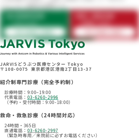
とにした一般的な説明です。
診断や治療の方針は、犬や猫それぞれの状態によ
紹介制専門診療
救命・救急診療
って異なります。
9:00–19:00
24時間・365日
03-6260-2996
03-6260-2997
症例紹介一覧へ
JARVISどうぶつ医療センター Tokyo
〒108-0075 東京都港区港南2丁目13-37
紹介制専門診療（完全予約制）
診療時間：9:00–19:00
代表電話：
03-6260-2996
（予約・受付時間：9:00-18:00）
救命・救急診療（24時間対応）
24時間・365日
直通電話：
03-6260-2997
（緊急時専用／来院前に必ずお電話ください）