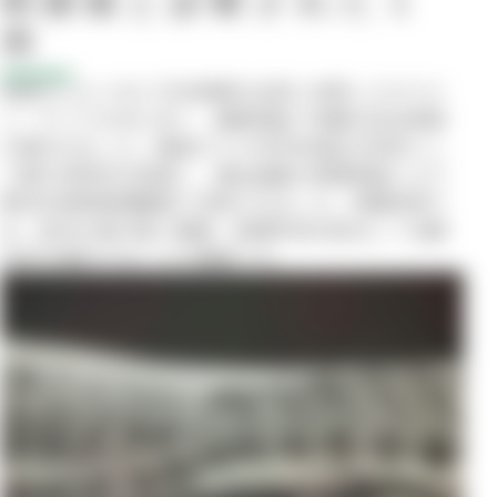
鞘腫瘍と診断された１
例
後肢のふらつきと不全麻痺を主訴に来院したボスト
ン・テリアの犬に対し、画像検査で脊髄の圧迫病変
が疑われました。精査のうえ外科的減圧を目的とし
て椎弓切除術を実施し、摘出組織の病理検査により
悪性末梢神経鞘腫瘍と診断されました。脊髄疾患で
は、症状の進行度と画像・病理所見を総合して治療
方針を検討することが重要です。