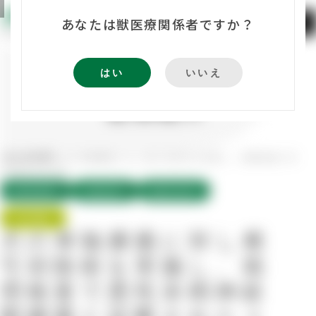
あなたは獣医療関係者ですか？
MENU
ACCESS
RECRUIT
はい
いいえ
Clinical Cases
症例紹介
症例紹介
犬の脊髄腫瘍に対し椎弓切除術を実施し、病理検査で悪性
TOP
2026.02.04
麻酔管理部門
脳神経部門
画像診断部門
田村 勝利
犬の脊髄腫瘍に対し椎
弓切除術を実施し、病
理検査で悪性末梢神経