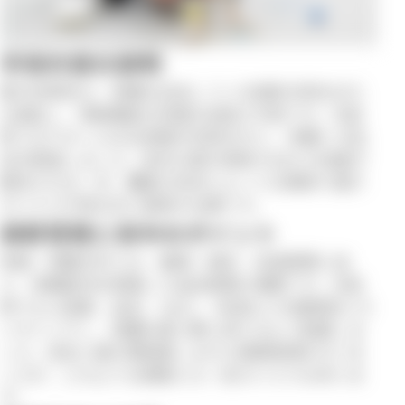
手術内容の説明
椎弓切除術は、脊髄を圧迫している病変を除去また
は減圧し、神経機能の改善を目指す手技です。本症
例ではT10〜12の左側椎弓切除を行い、脊髄への圧
迫を軽減しました。症状の進行抑制やQOLの改善が
期待される一方、腫瘍の性状によっては再発や進行
のリスクが残る点に留意が必要です。
麻酔管理と術中のポイント
脊椎・脊髄外科では、循環・換気・体温管理に加
え、脊髄灌流を意識した血圧管理が重要です。本症
例でも心拍数、血圧、SpO₂、体温などを継続的にモ
ニタリングし、侵襲を最小限に抑えるよう配慮しま
した。安全に最大限配慮しながら麻酔管理を行いま
したが、どのような麻酔にも一定のリスクは伴いま
す。