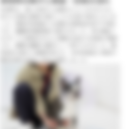
来院時の様子と検査・診断の流れ
本症例は、数ヶ月前から後肢のふらつきがみられ、
徐々に歩様の異常が進行したため紹介受診となりま
した。神経学的検査では後肢の姿勢反応低下が認め
られ、胸腰部脊髄病変が疑われました。MRI検査で
はT8〜T10領域を中心に脊髄を圧迫する病変が確認
アクセス ACCESS
され、硬膜外腫瘍が鑑別として挙げられました。臨
床症状の進行と画像所見から、外科的減圧と病変の
確定診断を目的に手術を選択しました。
採用情報 RECRUIT
実習・見学応募 (学生向け)
実習・見学応募 (中途向け)
利用規約・プライバシーポリシー
勧誘方針