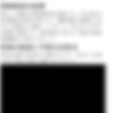
病理検査の結果
摘出した組織の病理組織学的検査では、非上皮性の
悪性腫瘍性病変が認められ、腫瘍細胞は紡錘形で束
状から胞巣状に増殖していました。核の大小不同や
分裂像も確認され、臨床経過とあわせて悪性末梢神
経鞘腫瘍と診断されました。
術後の経過と今後の注意点
術後は後肢の支持性に改善がみられ、手術の３日後
に歩行可能な状態で退院となりました。