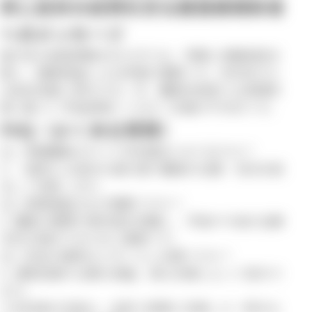
同じ症状の症例を診る獣医療関係者
へのメッセージ
進行性の後肢麻痺を示す犬では、早期に脊髄病変を
疑い、画像検査による評価が重要です。外科的介入
は症状改善に寄与する一方、腫瘍性疾患では病理診
断に基づく予後説明とフォロー計画が不可欠です。
FAQ（よくある質問）
Q1. 脊髄腫瘍はすべて手術適応になりますか？
A. 一般的には症状の進行度や腫瘍の位置・性状を総
合して判断します。
Q2. 病理検査はなぜ重要ですか？
A. 腫瘍の種類や悪性度を把握し、予後や今後の治療
方針を検討するために重要です。
Q3. 術後の通院はどのくらい必要ですか？
A. 通院回数や必要な検査、薬は状態によって変わり
ます。
※本記事の内容は、当院で実際に診療した一例をも