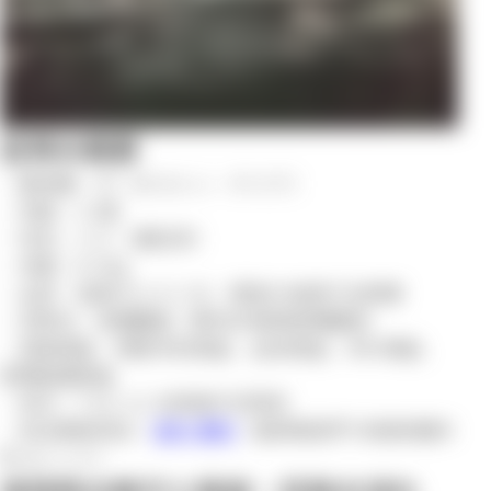
症例の概要
・動物種：犬（ボストン・テリア）
・年齢：11歳
・性別：メス（避妊済）
・体重：8.5kg
・主訴：後肢のふらつき、軽度の後肢不全麻痺
・診断名：脊髄腫瘍（悪性末梢神経鞘腫瘍）
・実施検査：神経学的検査、血液検査、MRI検査、
病理組織検査
・術式：T10–12 左側椎弓切除術
・担当獣医師名：
田村 勝利
（脳神経部門 脊椎脊髄外
科ユニット）