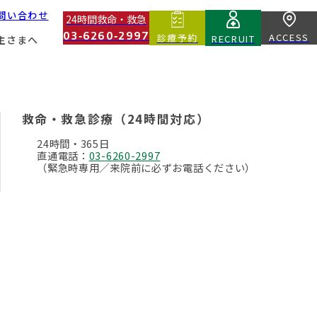
問い合わせ
24時間救命・救急
03‑6260‑2997
ACCESS
診療予約
RECRUIT
主さまへ
Core Divisions
Second Opinion
基幹部門
セカンドオピニオン
救命・救急診療（24時間対応）
Education And Technical Divisions
About Blood Donors
24時間・365日
教育・技術部門
献血ドナーについて
直通電話：
03-6260-2997
（緊急時専用／来院前に必ずお電話ください）