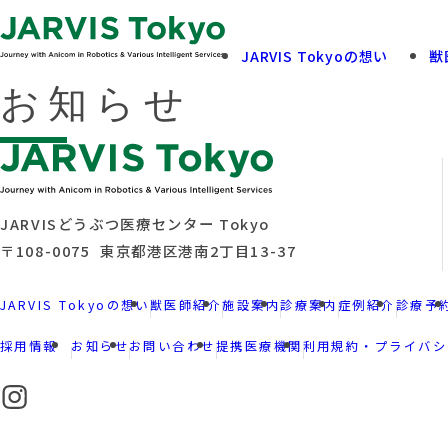
JARVIS Tokyoの想い
獣
お知らせ
飼い主さまへ
診療案内
View More
View More
JARVISどうぶつ医療センター Tokyo
〒108-0075 東京都港区港南2丁目13-37
JARVIS Tokyoの想い
獣医師紹介
施設案内
診療案内
症例紹介
診療予
採用情報
お知らせ
お問い合わせ
提携医療機関
利用規約・プライバシ