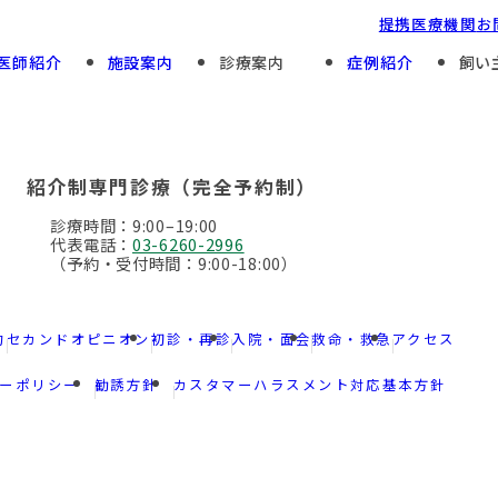
提携医療機関
お
医師紹介
施設案内
診療案内
症例紹介
飼い
Preventive Care
For First And Repeat Patients
予防診療
初診・再診
紹介制専門診療（完全予約制）
Specialty Divisions
Hospitalization
診療時間：9:00–19:00
専門診療部門
入院・面会について
代表電話：
03-6260-2996
（予約・受付時間：9:00-18:00）
約
セカンドオピニオン
初診・再診
入院・面会
救命・救急
アクセス
ーポリシー
勧誘方針
カスタマーハラスメント対応基本方針