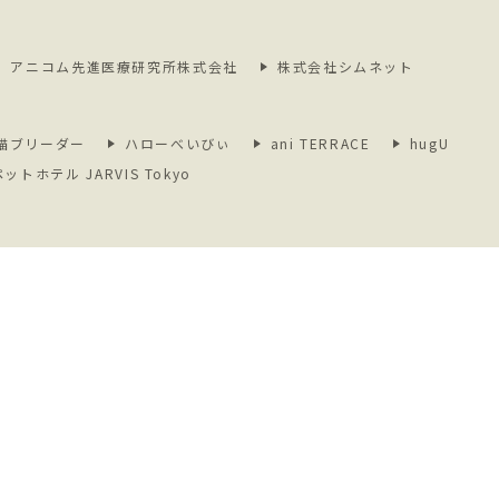
アニコム先進医療研究所株式会社
株式会社シムネット
猫ブリーダー
ハローべいびぃ
ani TERRACE
hugU
ペットホテル JARVIS Tokyo