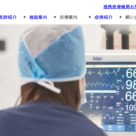
提携医療機関
お
医師紹介
施設案内
診療案内
症例紹介
飼い
Preventive Care
For First And Repeat Patients
予防診療
初診・再診
Specialty Divisions
Hospitalization
専門診療部門
入院・面会について