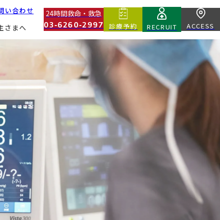
問い合わせ
24時間救命・救急
03‑6260‑2997
ACCESS
診療予約
RECRUIT
主さまへ
Core Divisions
Second Opinion
基幹部門
セカンドオピニオン
Education And Technical Divisions
About Blood Donors
教育・技術部門
献血ドナーについて