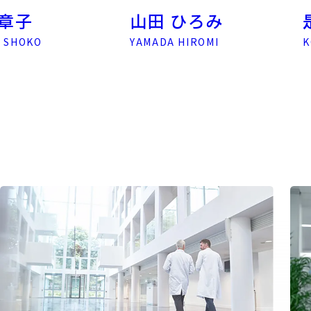
子
山田 ひろみ
是枝
OKO
YAMADA HIROMI
KORE