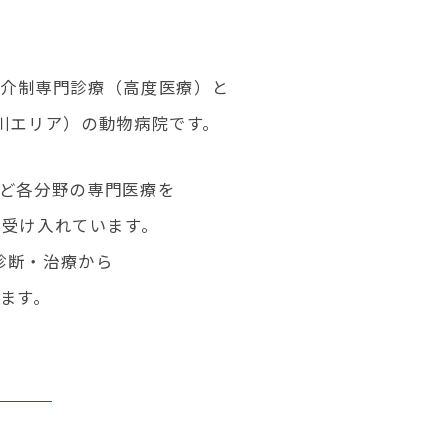
の紹介制専門診療（高度医療）と
川エリア）の動物病院です。
採用情報 RECRUIT
実習・見学応募 (学生向け)
ど各分野の専門医療を
実習・見学応募 (中途向け)
を受け入れています。
診断・治療から
ます。
）