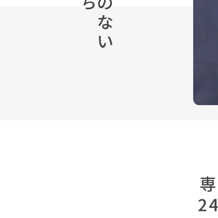
ち
の
な
い
専
2