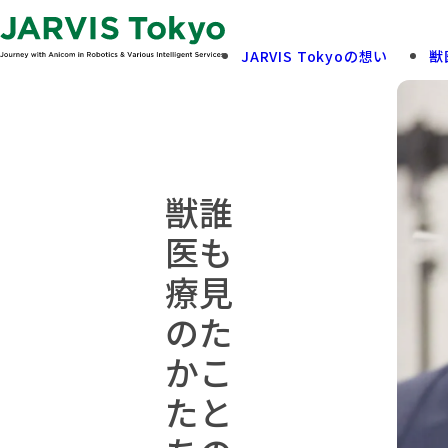
JARVIS Tokyoの想い
獣
飼い主さまへ
診療案内
獣
誰
View More
View More
医
も
療
見
の
た
か
こ
た
と